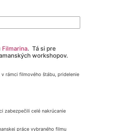
u
Filmarina
. Tá si pre
meramanských workshopov.
v rámci filmového štábu, pridelenie
i zabezpečili celé nakrúcanie
manskej práce vybraného filmu