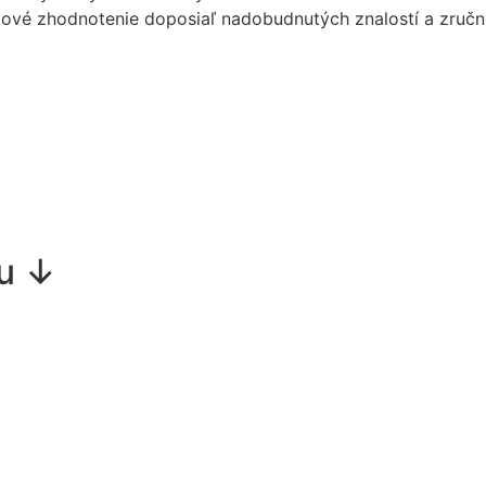
lkové zhodnotenie doposiaľ nadobudnutých znalostí a zručn
pu ↓