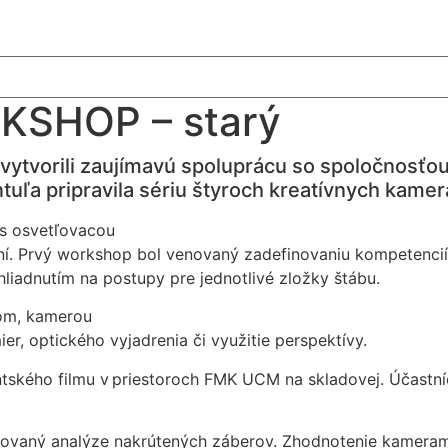
SHOP – starý
vytvorili zaujímavú spoluprácu so spoločnosťo
tuľa
pripravila sériu štyroch kreatívnych ka
s osvetľovacou
ní. Prvý workshop bol venovaný zadefinovaniu kompetencií 
ihliadnutím na postupy pre jednotlivé zložky štábu.
lom, kamerou
r, optického vyjadrenia či využitie perspektívy.
tského filmu v priestoroch FMK UCM na skladovej. Účastníc
enovaný analýze nakrútených záberov. Zhodnotenie kamera