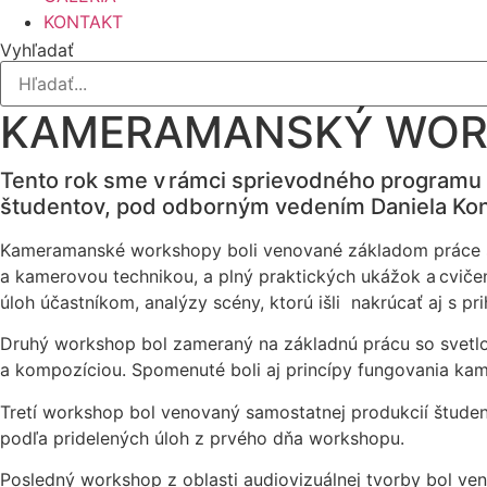
KONTAKT
Vyhľadať
KAMERAMANSKÝ WORK
Tento rok sme v rámci sprievodného programu 
študentov, pod odborným vedením Daniela
Kon
Kameramanské workshopy boli venované základom práce 
a kamerovou technikou, a plný praktických ukážok a cviče
úloh účastníkom, analýzy scény, ktorú išli nakrúcať aj s pr
Druhý workshop bol zameraný na základnú prácu so svet
a kompozíciou. Spomenuté boli aj princípy fungovania kamie
Tretí workshop bol venovaný samostatnej produkcií študen
podľa pridelených úloh z prvého dňa workshopu.
Posledný workshop z oblasti audiovizuálnej tvorby bol v